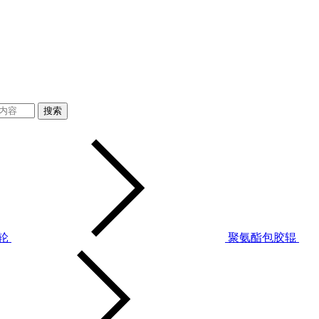
搜索
轮
聚氨酯包胶辊