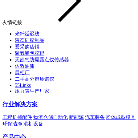
友情链接
光纤延迟线
液态硅胶制品
爱采购店铺
聚氨酯包胶辊
天然气防爆露点仪传感器
佐敦油漆
展柜厂
二手高分辨质谱仪
55Links
压力表生产厂家
行业解决方案
工程机械配件
物流仓储自动化
新能源
汽车装备
粉体成型模具
环保洁净
港机设备
产品中心