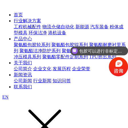
首页
行业解决方案
工程机械配件
物流仓储自动化
新能源
汽车装备
粉体成
型模具
环保洁净
港机设备
产品中心
包胶可以进行非标定制吗？
聚氨酯包胶轮系列
聚氨酯包胶辊系列
聚氨酯耐磨衬里系
列
聚氨酯洁净防护系列
聚氨酯等静压模具系列
聚氨酯
咨询聚氨酯包胶轮
冲压模具系列
聚氨酯零配件定制系列
TPU挤出系列
关于我们
公司简介
企业文化
发展历程
企业荣誉
新闻资讯
公司新闻
行业新闻
知识问答
联系我们
EN