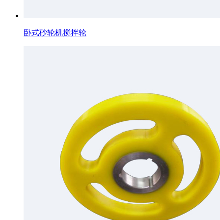
卧式砂轮机搅拌轮