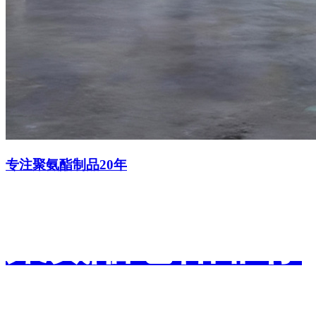
专注聚氨酯制品20年
聚氨酯仓储非标
定制轮