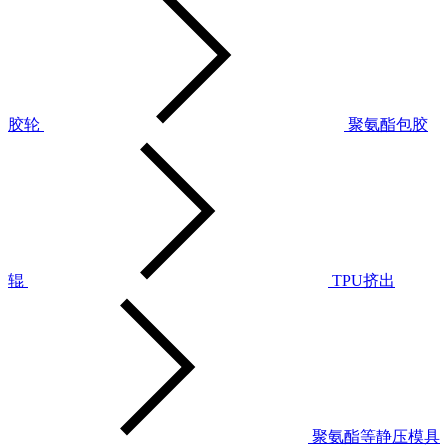
胶轮
聚氨酯包胶
辊
TPU挤出
聚氨酯等静压模具