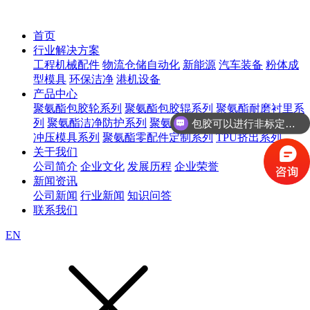
首页
行业解决方案
工程机械配件
物流仓储自动化
新能源
汽车装备
粉体成
型模具
环保洁净
港机设备
产品中心
包胶可以进行非标定制吗？
聚氨酯包胶轮系列
聚氨酯包胶辊系列
聚氨酯耐磨衬里系
列
聚氨酯洁净防护系列
聚氨酯等静压模具系列
聚氨酯
咨询聚氨酯包胶轮
冲压模具系列
聚氨酯零配件定制系列
TPU挤出系列
关于我们
公司简介
企业文化
发展历程
企业荣誉
新闻资讯
公司新闻
行业新闻
知识问答
联系我们
EN