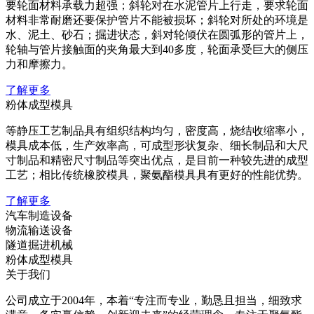
要轮面材料承载力超强；斜轮对在水泥管片上行走，要求轮面
材料非常耐磨还要保护管片不能被损坏；斜轮对所处的环境是
水、泥土、砂石；掘进状态，斜对轮倾伏在圆弧形的管片上，
轮轴与管片接触面的夹角最大到40多度，轮面承受巨大的侧压
力和摩擦力。
了解更多
粉体成型模具
‌等静压工艺制品具有组织结构均匀，密度高，烧结收缩率小，
模具成本低，生产效率高，可成型形状复杂、细长制品和大尺
寸制品和精密尺寸制品等突出优点，是目前一种较先进的成型
工艺；相比传统橡胶模具，聚氨酯模具具有更好的性能优势。
了解更多
汽车制造设备
物流输送设备
隧道掘进机械
粉体成型模具
关于我们
公司成立于2004年，本着“专注而专业，勤恳且担当，细致求